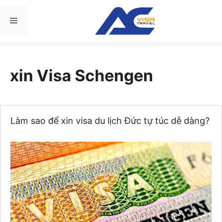
Chuyển
đến
Menu
nội
dung
xin Visa Schengen
Làm sao để xin visa du lịch Đức tự túc dễ dàng?