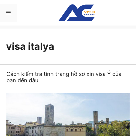
Chuyển
đến
Menu
nội
dung
visa italya
Cách kiểm tra tình trạng hồ sơ xin visa Ý của
bạn đến đâu