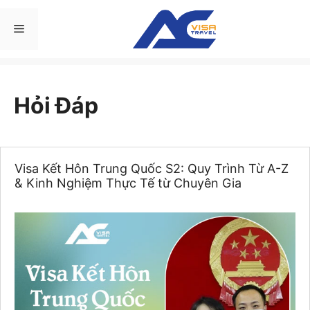
Chuyển
đến
Menu
nội
dung
Hỏi Đáp
Visa Kết Hôn Trung Quốc S2: Quy Trình Từ A-Z
& Kinh Nghiệm Thực Tế từ Chuyên Gia