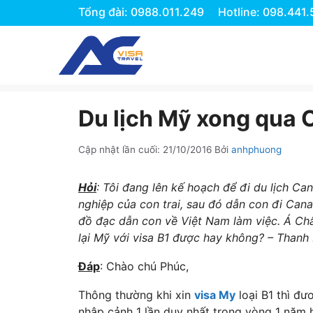
Tổng đài: 0988.011.249
Hotline: 098.441
Chuyển
đến
nội
dung
Du lịch Mỹ xong qua
Cập nhật lần cuối:
21/10/2016
Bởi
anhphuong
Hỏi
: Tôi đang lên kế hoạch để đi du lịch Ca
nghiệp của con trai, sau đó dẫn con đi Cana
đồ đạc dẫn con về Việt Nam làm việc. Á Châ
lại Mỹ với visa B1 được hay không? – Thanh 
Đáp
: Chào chú Phúc,
Thông thường khi xin
visa My
loại B1 thì đư
nhập cảnh 1 lần duy nhất trong vòng 1 năm hi