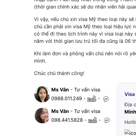
(thời gian chính xác sẽ do nhân viên hải qua
Vì vậy, nếu chú xin visa Mỹ theo loại này sẽ 
chú cần phải xin visa Mỹ theo loại hiệu lực n
có thể đi theo lịch trình này vì visa loại nà
năm với thời gian lưu trú tối đa cũng là 06 t
Khi làm đơn và phỏng vấn chú nên nói rõ yê
mình.
Chúc chú thành công!
Ms Vân
- Tư vấn visa
Visa
0988.011.249
-
-
Địa 
Ms Văn
- Tư vấn visa
Minh
098.441.5828
-
-
Hotl