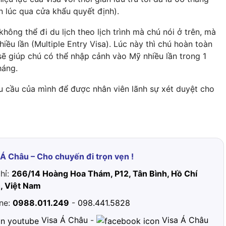
n lúc qua cửa khẩu quyết định).
không thể đi du lịch theo lịch trình mà chú nói ở trên, mà
hiều lần (Multiple Entry Visa). Lúc này thì chú hoàn toàn
y sẽ giúp chú có thể nhập cảnh vào Mỹ nhiều lần trong 1
háng.
u cầu của mình để được nhân viên lãnh sự xét duyệt cho
 Á Châu – Cho chuyến đi trọn vẹn !
chỉ:
266/14 Hoàng Hoa Thám, P12, Tân Bình, Hồ Chí
, Việt Nam
ine:
0988.011.249
-
098.441.5828
Visa Á Châu
-
Visa Á Châu