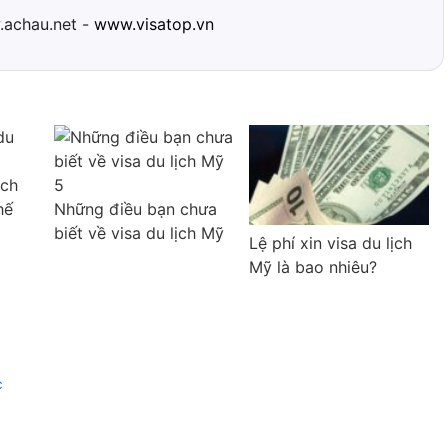
achau.net -
www.visatop.vn
ịch
hế
Những điều bạn chưa
biết về visa du lịch Mỹ
Lệ phí xin visa du lịch
Mỹ là bao nhiêu?
c