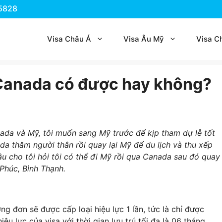
.5828
Visa Châu Á
Visa Âu Mỹ
Visa C
 Canada có được hay không?
nada và Mỹ, tôi muốn sang Mỹ trước để kịp tham dự lễ tốt
da thăm người thân rồi quay lại Mỹ để du lịch và thu xếp
u cho tôi hỏi tôi có thể đi Mỹ rồi qua Canada sau đó quay
Phúc, Bình Thạnh.
ơng đơn sẽ được cấp loại hiệu lực 1 lần, tức là chỉ được
ệu lực của visa với thời gian lưu trú tối đa là 06 tháng