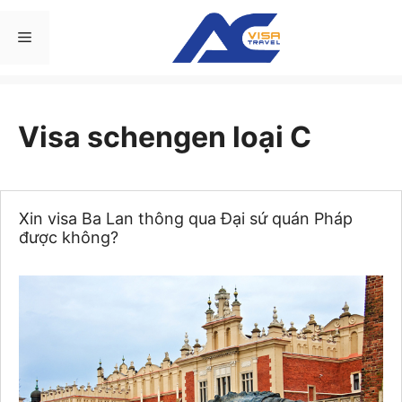
Chuyển
đến
Menu
nội
dung
Visa schengen loại C
Xin visa Ba Lan thông qua Đại sứ quán Pháp
được không?