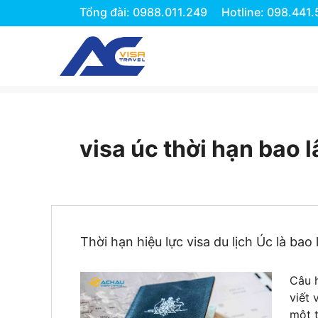
Tổng đài: 0988.011.249
Hotline: 098.441
Chuyển
đến
nội
dung
visa úc thời hạn bao l
Thời hạn hiệu lực visa du lịch Úc là bao 
Câu h
viết 
một 