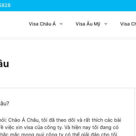
.5828
Visa Châu Á
Visa Âu Mỹ
Visa C
âu
lâu?
ỏi: Chào Á Châu, tôi đã theo dõi và rất thích các bài
về việc xin visa của công ty. Và hiện nay tôi đang có
thắc mắc mong quý công ty có thể giải đáp cho tôi