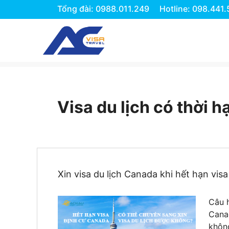
Tổng đài: 0988.011.249
Hotline: 098.441
Chuyển
đến
nội
dung
Visa du lịch có thời h
Xin visa du lịch Canada khi hết hạn vi
Câu 
Cana
không