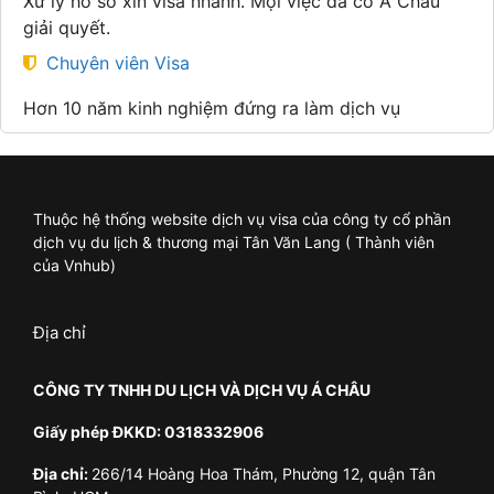
Xử lý hồ sơ xin visa nhanh. Mọi việc đã có Á Châu
giải quyết.
Chuyên viên Visa
Hơn 10 năm kinh nghiệm đứng ra làm dịch vụ
Thuộc hệ thống website dịch vụ visa của công ty cổ phần
dịch vụ du lịch & thương mại Tân Văn Lang ( Thành viên
của Vnhub)
Địa chỉ
CÔNG TY TNHH DU LỊCH VÀ DỊCH VỤ Á CHÂU
Giấy phép ĐKKD: 0318332906
Địa chỉ:
266/14 Hoàng Hoa Thám, Phường 12, quận Tân