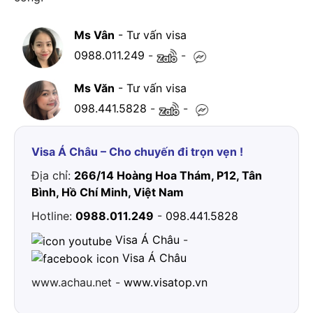
Ms Vân
- Tư vấn visa
0988.011.249
-
-
Ms Văn
- Tư vấn visa
098.441.5828
-
-
Visa Á Châu – Cho chuyến đi trọn vẹn !
Địa chỉ:
266/14 Hoàng Hoa Thám, P12, Tân
Bình, Hồ Chí Minh, Việt Nam
Hotline:
0988.011.249
-
098.441.5828
Visa Á Châu
-
Visa Á Châu
www.achau.net -
www.visatop.vn