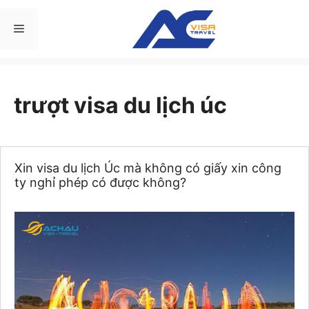
Chuyển
đến
Menu
nội
dung
trượt visa du lịch úc
Xin visa du lịch Úc mà không có giấy xin công
ty nghỉ phép có được không?