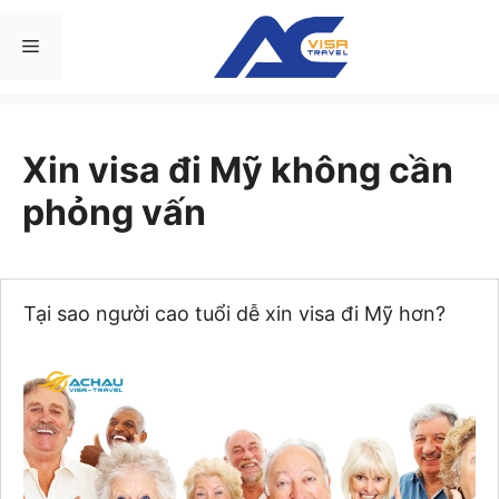
Chuyển
đến
Menu
nội
dung
Xin visa đi Mỹ không cần
phỏng vấn
Tại sao người cao tuổi dễ xin visa đi Mỹ hơn?