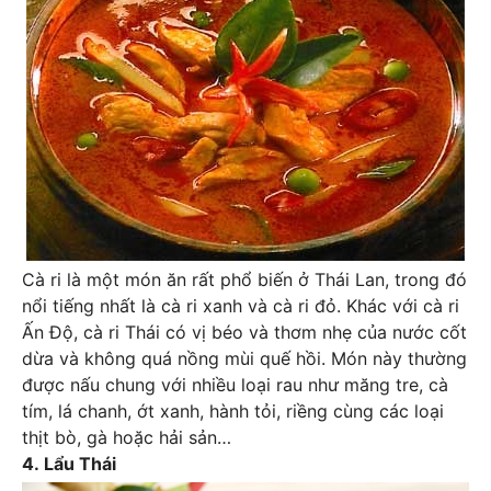
Cà ri là một món ăn rất phổ biến ở Thái Lan, trong đó
nổi tiếng nhất là cà ri xanh và cà ri đỏ. Khác với cà ri
Ấn Độ, cà ri Thái có vị béo và thơm nhẹ của nước cốt
dừa và không quá nồng mùi quế hồi. Món này thường
được nấu chung với nhiều loại rau như măng tre, cà
tím, lá chanh, ớt xanh, hành tỏi, riềng cùng các loại
thịt bò, gà hoặc hải sản…
4. Lẩu Thái