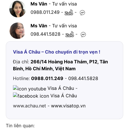
Ms Vân
- Tư vấn visa
0988.011.249
-
-
Ms Văn
- Tư vấn visa
098.441.5828
-
-
Visa Á Châu – Cho chuyến đi trọn vẹn !
Địa chỉ:
266/14 Hoàng Hoa Thám, P12, Tân
Bình, Hồ Chí Minh, Việt Nam
Hotline:
0988.011.249
-
098.441.5828
Visa Á Châu
-
Visa Á Châu
www.achau.net -
www.visatop.vn
Tin liên quan: