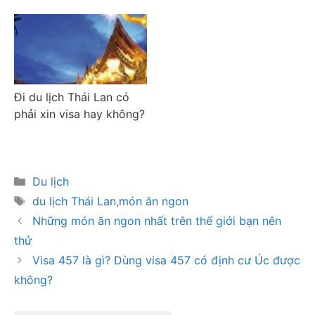
Đi du lịch Thái Lan có
phải xin visa hay không?
Danh
Du lịch
mục
Thẻ
du lịch Thái Lan
,
món ăn ngon
Những món ăn ngon nhất trên thế giới bạn nên
thử
Visa 457 là gì? Dùng visa 457 có định cư Úc được
không?