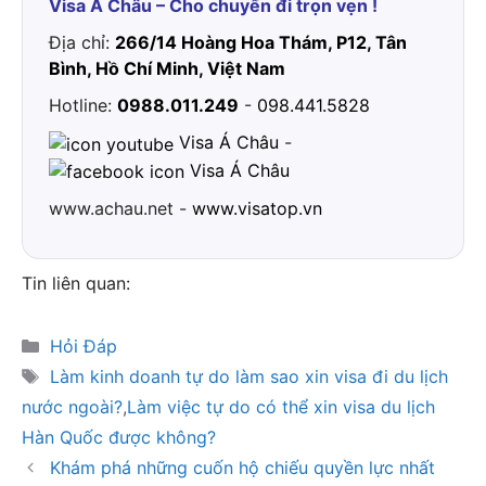
Visa Á Châu – Cho chuyến đi trọn vẹn !
Địa chỉ:
266/14 Hoàng Hoa Thám, P12, Tân
Bình, Hồ Chí Minh, Việt Nam
Hotline:
0988.011.249
-
098.441.5828
Visa Á Châu
-
Visa Á Châu
www.achau.net -
www.visatop.vn
Tin liên quan:
Danh
Hỏi Đáp
mục
Thẻ
Làm kinh doanh tự do làm sao xin visa đi du lịch
nước ngoài?
,
Làm việc tự do có thể xin visa du lịch
Hàn Quốc được không?
Khám phá những cuốn hộ chiếu quyền lực nhất