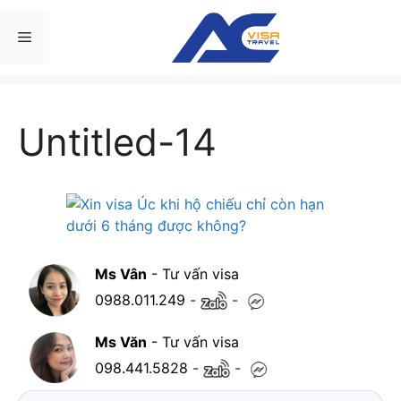
Chuyển
đến
Menu
nội
dung
Untitled-14
Ms Vân
- Tư vấn visa
0988.011.249
-
-
Ms Văn
- Tư vấn visa
098.441.5828
-
-