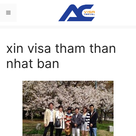
Chuyển
đến
Menu
nội
dung
xin visa tham than
nhat ban