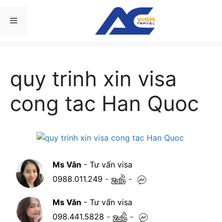
Chuyển
đến
Menu
nội
dung
quy trinh xin visa
cong tac Han Quoc
Ms Vân
- Tư vấn visa
0988.011.249
-
-
Ms Văn
- Tư vấn visa
098.441.5828
-
-