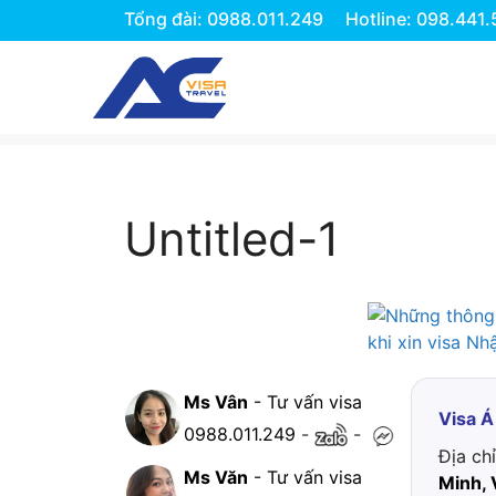
Tổng đài: 0988.011.249
Hotline: 098.441
Chuyển
đến
nội
dung
Untitled-1
Ms Vân
- Tư vấn visa
Visa Á
0988.011.249
-
-
Địa ch
Ms Văn
- Tư vấn visa
Minh, 