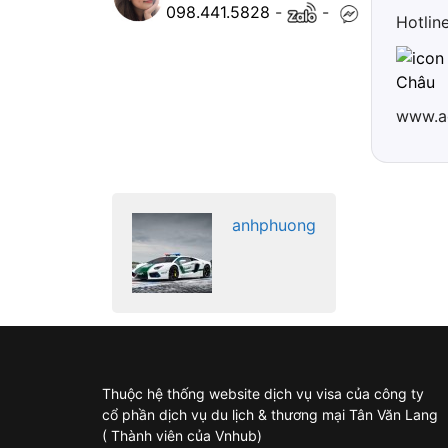
098.441.5828
-
-
Hotlin
Châu
www.a
anhphuong
Thuộc hệ thống website dịch vụ visa của công ty
cổ phần dịch vụ du lịch & thương mại Tân Văn Lang
( Thành viên của Vnhub)