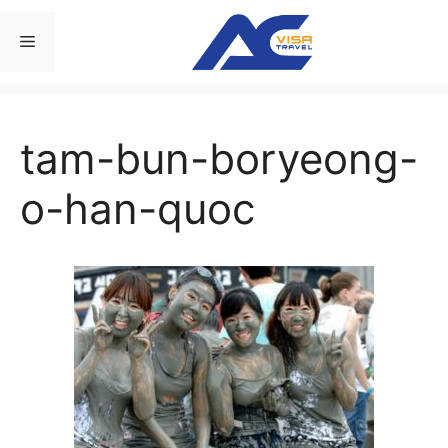
Chuyển
đến
Menu
nội
dung
tam-bun-boryeong-
o-han-quoc