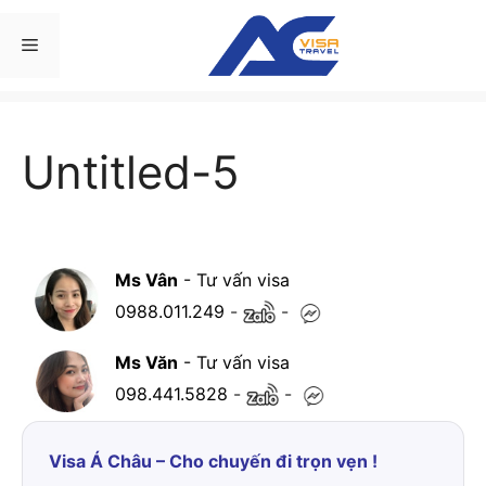
Chuyển
đến
Menu
nội
dung
Untitled-5
Ms Vân
- Tư vấn visa
0988.011.249
-
-
Ms Văn
- Tư vấn visa
098.441.5828
-
-
Visa Á Châu – Cho chuyến đi trọn vẹn !