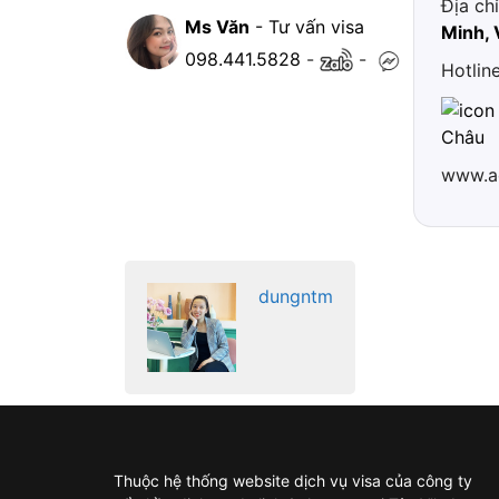
Địa ch
Ms Văn
- Tư vấn visa
Minh, 
098.441.5828
-
-
Hotlin
Châu
www.a
dungntm
Thuộc hệ thống website dịch vụ visa của công ty