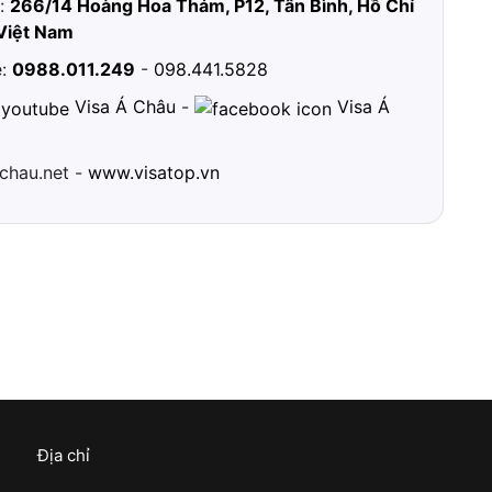
ỉ:
266/14 Hoàng Hoa Thám, P12, Tân Bình, Hồ Chí
Việt Nam
e:
0988.011.249
-
098.441.5828
Visa Á Châu
-
Visa Á
chau.net -
www.visatop.vn
Địa chỉ