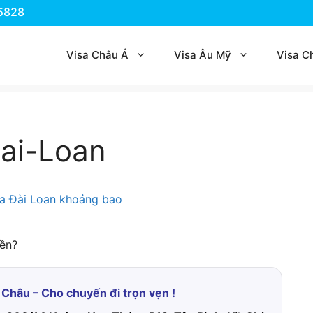
.5828
Visa Châu Á
Visa Âu Mỹ
Visa C
Dai-Loan
iền?
 Châu – Cho chuyến đi trọn vẹn !