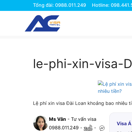
Tổng đài: 0988.011.249
Hotline: 098.441
Chuyển
đến
nội
dung
le-phi-xin-visa-
Lệ phí xin visa Đài Loan khoảng bao nhiêu t
Ms Vân
- Tư vấn visa
Visa Á
0988.011.249
-
-