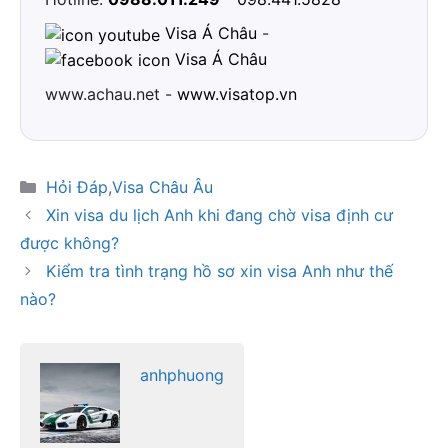
Visa Á Châu
-
Visa Á Châu
www.achau.net -
www.visatop.vn
Danh
Hỏi Đáp
,
Visa Châu Âu
mục
Xin visa du lịch Anh khi đang chờ visa định cư
được không?
Kiểm tra tình trạng hồ sơ xin visa Anh như thế
nào?
anhphuong