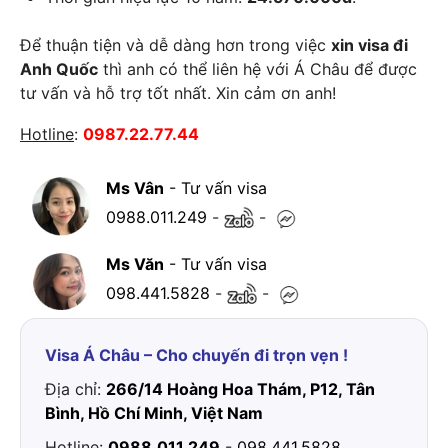
Để thuận tiện và dễ dàng hơn trong việc
xin visa đi
Anh Quốc
thì anh có thể liên hệ với Á Châu để được
tư vấn và hỗ trợ tốt nhất. Xin cảm ơn anh!
Hotline
:
0987.22.77.44
Ms Vân
- Tư vấn visa
0988.011.249
-
-
Ms Văn
- Tư vấn visa
098.441.5828
-
-
Visa Á Châu – Cho chuyến đi trọn vẹn !
Địa chỉ:
266/14 Hoàng Hoa Thám, P12, Tân
Bình, Hồ Chí Minh, Việt Nam
Hotline:
0988.011.249
-
098.441.5828