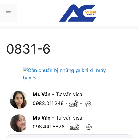
Chuyển
đến
Menu
nội
dung
0831-6
Ms Vân
- Tư vấn visa
0988.011.249
-
-
Ms Văn
- Tư vấn visa
098.441.5828
-
-