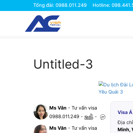
Tổng đài: 0988.011.249
Hotline: 098.441
Chuyển
đến
nội
dung
Untitled-3
Ms Vân
- Tư vấn visa
Visa Á
0988.011.249
-
-
Địa ch
Ms Văn
- Tư vấn visa
Minh, 