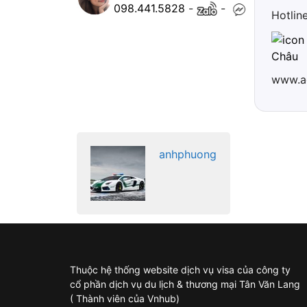
098.441.5828
-
-
Hotlin
Châu
www.a
anhphuong
Thuộc hệ thống website dịch vụ visa của công ty
cổ phần dịch vụ du lịch & thương mại Tân Văn Lang
( Thành viên của Vnhub)