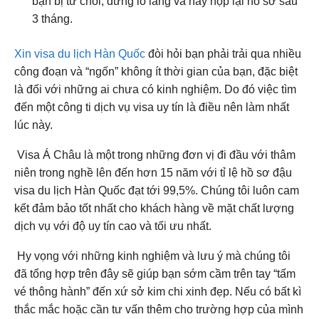
bạn bị từ chối, đừng lo lắng và hãy nộp lại hồ sơ sau
3 tháng.
Xin visa du lịch Hàn Quốc
đòi hỏi bạn phải trải qua nhiều
công đoạn và “ngốn” không ít thời gian của bạn, đặc biệt
là đối với những ai chưa có kinh nghiệm. Do đó việc tìm
đến một công ti dịch vụ visa uy tín là điều nên làm nhất
lúc này.
Visa Á Châu là một trong những đơn vị đi đầu với thâm
niên trong nghề lên đến hơn 15 năm với tỉ lệ hồ sơ đậu
visa du lịch Hàn Quốc đạt tới 99,5%. Chúng tôi luôn cam
kết đảm bảo tốt nhất cho khách hàng về mặt chất lượng
dịch vụ với độ uy tín cao và tối ưu nhất.
Hy vọng với những kinh nghiệm và lưu ý mà chúng tôi
đã tổng hợp trên đây sẽ giúp bạn sớm cầm trên tay “tấm
vé thông hành” đến xứ sở kim chi xinh đẹp. Nếu có bất kì
thắc mắc hoặc cần tư vấn thêm cho trường hợp của mình