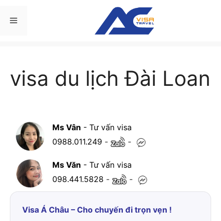
Chuyển
đến
Menu
nội
dung
visa du lịch Đài Loan
Ms Vân
- Tư vấn visa
0988.011.249
-
-
Ms Văn
- Tư vấn visa
098.441.5828
-
-
Visa Á Châu – Cho chuyến đi trọn vẹn !