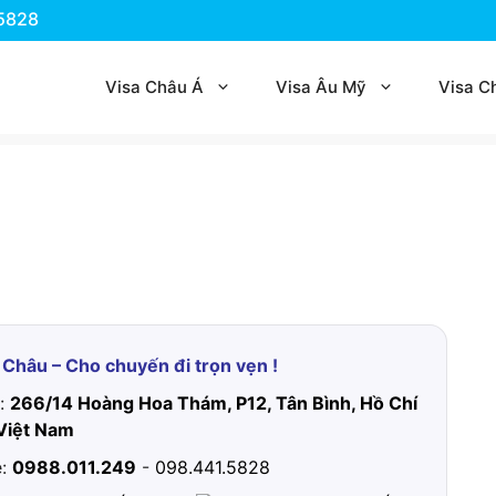
.5828
Visa Châu Á
Visa Âu Mỹ
Visa C
 Châu – Cho chuyến đi trọn vẹn !
ỉ:
266/14 Hoàng Hoa Thám, P12, Tân Bình, Hồ Chí
Việt Nam
e:
0988.011.249
-
098.441.5828