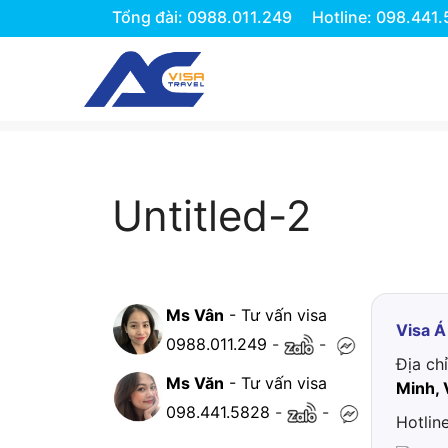
Tổng đài: 0988.011.249
Hotline: 098.441
Chuyển
đến
nội
dung
Untitled-2
Ms Vân
- Tư vấn visa
Visa Á
0988.011.249
-
-
Địa ch
Ms Văn
- Tư vấn visa
Minh, 
098.441.5828
-
-
Hotlin