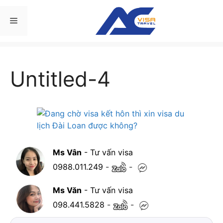
Chuyển
đến
Menu
nội
dung
Untitled-4
Ms Vân
- Tư vấn visa
0988.011.249
-
-
Ms Văn
- Tư vấn visa
098.441.5828
-
-