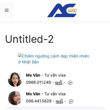
Chuyển
đến
Menu
nội
dung
Untitled-2
Ms Vân
- Tư vấn visa
0988.011.249
-
-
Ms Văn
- Tư vấn visa
098.441.5828
-
-